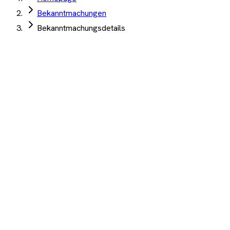
Bekanntmachungen
Bekanntmachungsdetails
Hessen Mobil Straßen- und
Verkehrsmanagement
·
Schotten
·
08. Juli 2026
2. Markierungsvertrag Projekte Hessen Mobil SO
2026
Auftrag Select 4 Wochen kostenlos testen
Beschreibung
KI-Analyse
Anhänge
2. Markierungsvertrag Projekte Hessen Mobil SO 2026
1.200+ Unternehmen
·
10.000+ Ausschreibungen
·
Keine
Kreditkarte nötig
Wichtige Termine