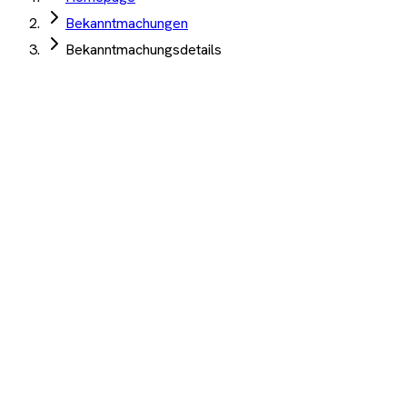
Bekanntmachungen
Bekanntmachungsdetails
Stadtverwaltung Lauta
·
Lauta
·
09. Juli 2026
Beratungsleistungen für die Kommunale
Wärmeplanung für die Stadt Lauta
Angebotsfrist:
10. August 2026
Umwelt
,
Energie
Auftrag Select 4 Wochen kostenlos testen
Beschreibung
KI-Analyse
Anhänge
Beratungsleistungen für die Kommunale Wärmeplanung für
die Stadt Lauta
1.200+ Unternehmen
·
10.000+ Ausschreibungen
·
Keine
Kreditkarte nötig