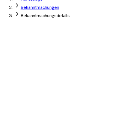
Bekanntmachungen
Bekanntmachungsdetails
Agaplesion Evangelisches Krankenhaus
Mittelhessen
·
Gießen
·
03. Juni 2026
Beschaffung Ultraschallgerät
Verhandlungsvergabe über 50.000 € netto
Medizinische Geräte
Auftrag Select 4 Wochen kostenlos testen
Beschreibung
KI-Analyse
Anhänge
Beschafft wurde ein Ultraschallgerät im Wege eine
Verhandlungsvergabe ohne Teilnahmewettbewerb. Dies, da
der geschätzte Auftragswert den maßgeblichen
Schwellenwert in Höhe von 50.000,00 € netto (§ 12-
Aktenzeichen: P-EKM260035