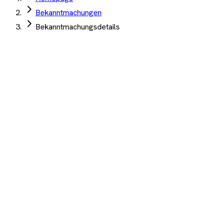
Bekanntmachungen
Bekanntmachungsdetails
Haus der Geschichte der Bundesrepublik
Deutschland
·
Bonn
·
03. Juni 2026
Digital Signage Hardware Lieferung Montage
Besucherführung Dauerausstellung 34.000 Euro
netto
Angebotsfrist:
29. Juni 2026
(abgelaufen)
Multimedia
Auftrag Select 4 Wochen kostenlos testen
Beschreibung
KI-Analyse
Anhänge
Digital Signage -Lieferung und Montage von Hardware für die
Besucherführung in der Dauerausstellung. Geschätzter
Auftragswert/Höchstwert: 34.000,-- Euro netto.