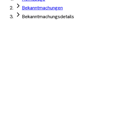
Bekanntmachungen
Bekanntmachungsdetails
Stadt Nettetal
·
Nettetal
·
04. Juni 2026
·
TED
Gemeinschaftsunterkunft für Geflüchtete
Menschen - Sicherheitsdienst
Angebotsfrist:
03. Juli 2026
(abgelaufen)
Sicherheitsleistungen
Auftrag Select 4 Wochen kostenlos testen
Beschreibung
KI-Analyse
Anhänge
Gemeinschaftsunterkunft für Geflüchtete Menschen -
Sicherheitsdienst
1.200+ Unternehmen
·
10.000+ Ausschreibungen
·
Keine
Kreditkarte nötig