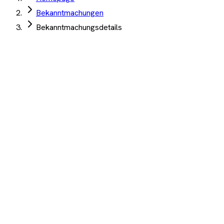
Bekanntmachungen
Bekanntmachungsdetails
Otto-von-Guericke-Universität Magdeburg
·
Magdeburg
·
03.
Juni 2026
Laser-Profilscanner berührungslose
Schweißnahtvermessung ca. 16 TEUR
Angebotsfrist:
17. Juni 2026
(abgelaufen)
Auftrag Select 4 Wochen kostenlos testen
Beschreibung
KI-Analyse
Anhänge
Laser-Profilscanner zur berührungslosen Vermessung von
Schweißnähten WERT: ca. 16 TEUR
1.200+ Unternehmen
·
10.000+ Ausschreibungen
·
Keine
Kreditkarte nötig
Wichtige Termine