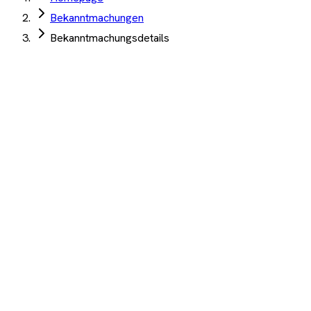
Bekanntmachungen
Bekanntmachungsdetails
Bayerisches Staatsministerium für Familie, Arbeit und
Soziales
·
München
·
08. Juli 2026
Lieferung 35 Kartendrucker für
Beschaffungsverfahren
Drucktechnik
Auftrag Select 4 Wochen kostenlos testen
Beschreibung
KI-Analyse
Anhänge
Lieferleistung 35 Kartendrucker ### diese Ankündigung hat
rein informativen Charakter und begründet keinen
Rechtsanspruch auf Teilnahme am
Beschaffungsverfahren###
1.200+ Unternehmen
·
10.000+ Ausschreibungen
·
Keine