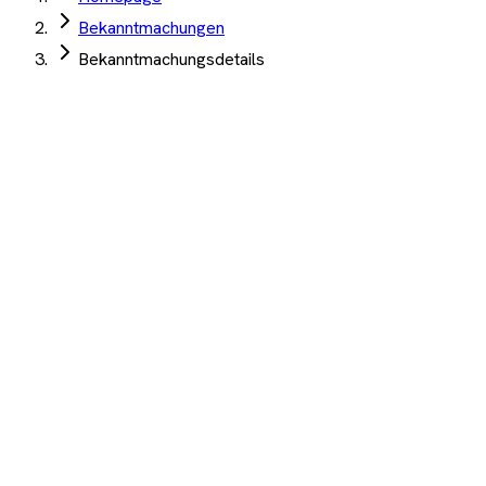
Bekanntmachungen
Bekanntmachungsdetails
Region Hannover
·
Hannover
·
04. Juni 2026
Lieferung Access Points Switches Alice-Salomon-
Schule BBS Region Hannover 30x Switch 55x
Access Point
Angebotsfrist:
16. Juni 2026
(abgelaufen)
Netzwerktechnik
Auftrag Select 4 Wochen kostenlos testen
Beschreibung
KI-Analyse
Anhänge
Lieferung von Access Points und Switches für die Alice-
Salomon-Schule BBS der Region Hannover-30x Switch 55x
Access Point 54x Transceiver
1.200+ Unternehmen
·
10.000+ Ausschreibungen
·
Keine