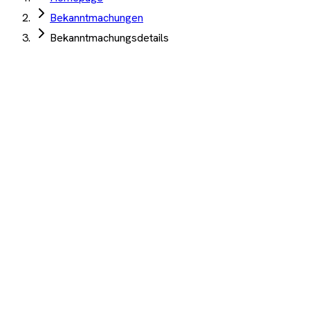
Bekanntmachungen
Bekanntmachungsdetails
Landratsamt Altenburger Land
·
Altenburg
·
Nobitz
·
04. Juni 2026
Lieferung Auftausalz Kornklasse F Wintersaison
2026/2027 Kreisstraßenmeisterei Nobitz
Angebotsfrist:
25. Juni 2026
(abgelaufen)
Auftrag Select 4 Wochen kostenlos testen
Beschreibung
KI-Analyse
Anhänge
Lieferung von Auftausalz Kornklasse F - Wintersaison
2026/2027; Kreisstraßenmeisterei, Ortsteil Mockern,
Weststraße 8, 04603 Nobitz
1.200+ Unternehmen
·
10.000+ Ausschreibungen
·
Keine
Kreditkarte nötig
Wichtige Termine