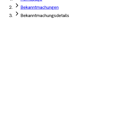
Bekanntmachungen
Bekanntmachungsdetails
Universität Duisburg-Essen
·
Duisburg
·
09. Juli 2026
Lieferung von 2 Rechenknoten für ein HPC System
Angebotsfrist:
31. Juli 2026
(abgelaufen)
Server
Auftrag Select 4 Wochen kostenlos testen
Beschreibung
KI-Analyse
Anhänge
Lieferung von 2 Rechenknoten für ein HPC System
1.200+ Unternehmen
·
10.000+ Ausschreibungen
·
Keine
Kreditkarte nötig
Wichtige Termine