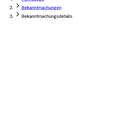
Bekanntmachungen
Bekanntmachungsdetails
Europäische Behörde für Lebensmittelsicherheit
·
Parma
·
04.
Juni 2026
·
TED
Methodische Unterstützung Literaturrecherchen
wissenschaftliche Bewertungen 2 Mio EUR
Angebotsfrist:
24. August 2026
Sonstiges
Auftrag Select 4 Wochen kostenlos testen
Beschreibung
KI-Analyse
Anhänge
Methodological support for literature reviews for evidence-
based scientific assessments WERT: 2 000 000,00 EUR
1.200+ Unternehmen
·
10.000+ Ausschreibungen
·
Keine
Kreditkarte nötig