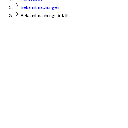
Bekanntmachungen
Bekanntmachungsdetails
Universitätsklinikum Köln AöR
·
Köln
·
04. Juni 2026
·
TED
Modernisierung der Hörsäle | Lieferung und
Installation von Beamern
Angebotsfrist:
06. Juli 2026
(abgelaufen)
Multimedia
Auftrag Select 4 Wochen kostenlos testen
Beschreibung
KI-Analyse
Anhänge
Modernisierung der Hörsäle | Lieferung und Installation von
Beamern
1.200+ Unternehmen
·
10.000+ Ausschreibungen
·
Keine
Kreditkarte nötig