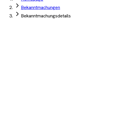
Bekanntmachungen
Bekanntmachungsdetails
Stadt Mönchengladbach
·
Mönchengladbach
·
08. Juli 2026
Neubau 7. Gesamtschule Mönchengladbach
Generalunternehmerleistung Baugrube Verbau
Tiefgründung Wasserhaltung inkl. Planung
Angebotsfrist:
07. August 2026
Auftrag Select 4 Wochen kostenlos testen
Beschreibung
KI-Analyse
Anhänge
Stadt Mönchengladbach, Neubau 7. Gesamtschule -
Generalunternehmerleistung Baugrube, Verbau, Tiefgründung
und Wasserhaltung einschl. Planungsleistungen
1.200+ Unternehmen
·
10.000+ Ausschreibungen
·
Keine
Kreditkarte nötig