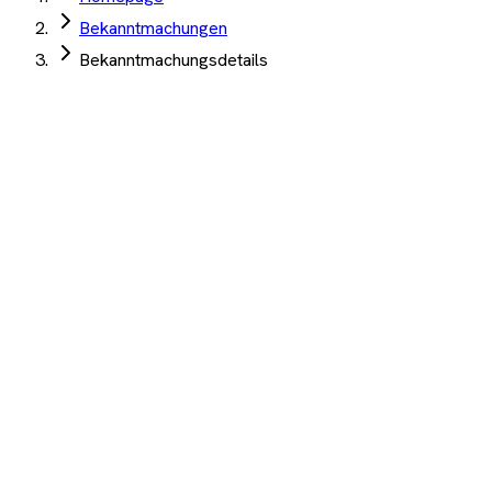
Bekanntmachungen
Bekanntmachungsdetails
Klinikum Oldenburg
·
Oldenburg
·
03. Juni 2026
·
TED
Planungsleistungen Kinder- und Jugendpsychiatrie
Erweiterung Klinikum Oldenburg HOAI §§ 34, 39,
51, 55 1,28 Mio EUR
Auftrag Select 4 Wochen kostenlos testen
Beschreibung
KI-Analyse
Anhänge
Bekanntmachung über Auftragsvergabe: Erweiterung der
Kinder- und Jugendpsychiatrie am Klinikum Oldenburg -
Planungsleistungen gem. HOAI §§ 34, 39, 51 und 55 WERT: 1
283 833,61 EUR
1.200+ Unternehmen
·
10.000+ Ausschreibungen
·
Keine
Kreditkarte nötig