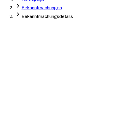
Bekanntmachungen
Bekanntmachungsdetails
EKK plus GmbH
·
Köln
·
03. Juni 2026
·
TED
Rahmenvereinbarung C-Bögen
Medizinische Geräte
Auftrag Select 4 Wochen kostenlos testen
Beschreibung
KI-Analyse
Anhänge
Rahmenvereinbarung C-Bögen
1.200+ Unternehmen
·
10.000+ Ausschreibungen
·
Keine
Kreditkarte nötig
Wichtige Termine
Veröffentlicht
03. Juni