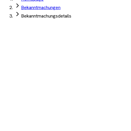
Bekanntmachungen
Bekanntmachungsdetails
Kreisstadt Saarlouis
·
Saarlouis
·
08. Juli 2026
Sporthalle Steinrausch Unterhaltsreinigung mit 1 x
jährl. Grundreinigung
Angebotsfrist:
10. August 2026
Gebäudereinigung
Auftrag Select 4 Wochen kostenlos testen
Beschreibung
KI-Analyse
Anhänge
Sporthalle Steinrausch Unterhaltsreinigung mit 1 x jährl.
Grundreinigung
1.200+ Unternehmen
·
10.000+ Ausschreibungen
·
Keine
Kreditkarte nötig