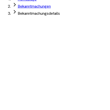
Bekanntmachungen
Bekanntmachungsdetails
Verwaltungsgemeinschaft Hollfeld
·
Hollfeld
·
08. Juli 2026
Tischlerarbeiten Küchen - Bau und Einbau von 2
Küchen
Angebotsfrist:
15. Juli 2026
(abgelaufen)
Küchen
Auftrag Select 4 Wochen kostenlos testen
Beschreibung
KI-Analyse
Anhänge
Tischlerarbeiten Küchen - Bau und Einbau von 2 Küchen
1.200+ Unternehmen
·
10.000+ Ausschreibungen
·
Keine
Kreditkarte nötig
Wichtige Termine