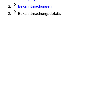
Bekanntmachungen
Bekanntmachungsdetails
Bundeswehr-Dienstleistungszentrum Köln
·
Köln
·
08. Juli 2026
Unterhaltsreinigung (ohne Glas) Gereon-Kaserne,
Köln
Angebotsfrist:
26. August 2026
Gebäudereinigung
Auftrag Select 4 Wochen kostenlos testen
Beschreibung
KI-Analyse
Anhänge
Unterhaltsreinigung (ohne Glas) Gereon-Kaserne, Köln
1.200+ Unternehmen
·
10.000+ Ausschreibungen
·
Keine
Kreditkarte nötig
Wichtige Termine