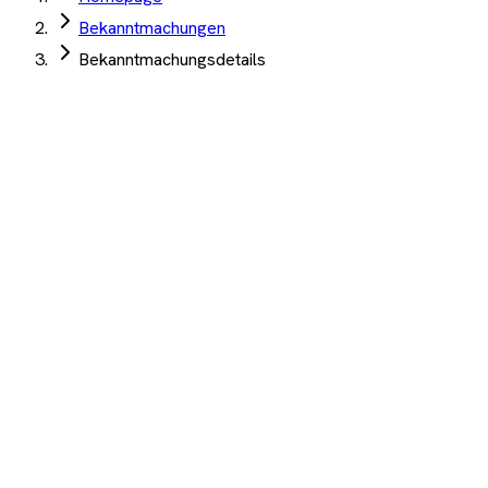
Bekanntmachungen
Bekanntmachungsdetails
Stadt Straubing
·
Straubing
·
03. Juni 2026
Verpachtung Verkaufsraum Pausenverpflegung
Grund- und Mittelschule Ittling Straubing
Angebotsfrist:
25. Juni 2026
(abgelaufen)
Gastronomiekonzession
Auftrag Select 4 Wochen kostenlos testen
Beschreibung
KI-Analyse
Anhänge
26V-051A Dienstleistungskonzession und Verpachtung des
Verkaufsraumes für die Pausenverkaufsverpflegung an der
Grund- und Mittelschule Ittling, Niederalteicher Str. 13, 94315
Straubing
1.200+ Unternehmen
·
10.000+ Ausschreibungen
·
Keine