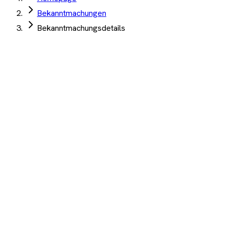
Bekanntmachungen
Bekanntmachungsdetails
Bezirksamt Treptow-Köpenick
·
Berlin
·
04. Juni 2026
Wartung Brandschutztüren Technologiezentrum
Spreeknie 339 Stück 2026-2028 jährlich
Angebotsfrist:
14. Juli 2026
(abgelaufen)
Technische Dienstleistungen
Auftrag Select 4 Wochen kostenlos testen
Beschreibung
KI-Analyse
Anhänge
Technologie- und Gründerzentrum Spreeknie Wartung
Brandschutztüren 2026-2028-Wartung 1-mal jährlich von 339
Türen
1.200+ Unternehmen
·
10.000+ Ausschreibungen
·
Keine
Kreditkarte nötig