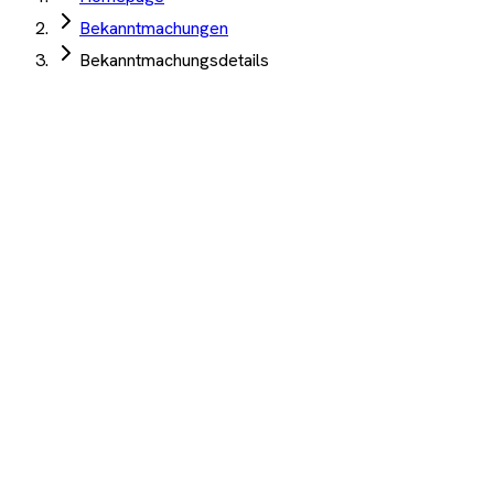
Bekanntmachungen
Bekanntmachungsdetails
Gemeinde Kabelsketal
·
Kabelsketal
·
08. Juli 2026
Winterdienst Gemeinde Kabelsketal 2026/2027
Angebotsfrist:
07. August 2026
Winterdienste
Auftrag Select 4 Wochen kostenlos testen
Beschreibung
KI-Analyse
Anhänge
Winterdienst Gemeinde Kabelsketal 2026/2027
1.200+ Unternehmen
·
10.000+ Ausschreibungen
·
Keine
Kreditkarte nötig
Wichtige Termine