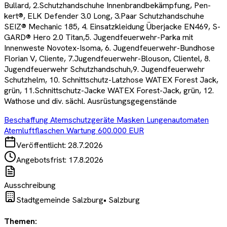
Bullard, 2.Schutzhandschuhe Innenbrandbekämpfung, Pen-
kert®, ELK Defender 3.0 Long, 3.Paar Schutzhandschuhe
SEIZ® Mechanic 185, 4. Einsatzkleidung Überjacke EN469, S-
GARD® Hero 2.0 Titan,5. Jugendfeuerwehr-Parka mit
Innenweste Novotex-Isoma, 6. Jugendfeuerwehr-Bundhose
Florian V, Cliente, 7.Jugendfeuerwehr-Blouson, Clientel, 8.
Jugendfeuerwehr Schutzhandschuh,9. Jugendfeuerwehr
Schutzhelm, 10. Schnittschutz-Latzhose WATEX Forest Jack,
grün, 11.Schnittschutz-Jacke WATEX Forest-Jack, grün, 12.
Wathose und div. sächl. Ausrüstungsgegenstände
Beschaffung Atemschutzgeräte Masken Lungenautomaten
Atemluftflaschen Wartung 600.000 EUR
Veröffentlicht:
28.7.2026
Angebotsfrist:
17.8.2026
Ausschreibung
Stadtgemeinde Salzburg
•
Salzburg
Themen: