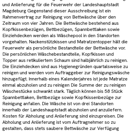
und Anlieferung für die Feuerwehr der Landeshauptstadt
Magdeburg Gegenstand dieser Ausschreibung ist ein
Rahmenvertrag zur Reinigung von Bettwäsche über den
Zeitraum von vier Jahren. Die Bettwäsche bestehend aus
Kopfkissenbezügen, Bettbezügen, Spannbettlaken sowie
Einziehdecken werden als Wäschepool in den Standorten
vorgehalten. Nackenstützkissen und Matratzentopper hält die
Feuerwehr als persönliche Bestandteile der Bettwäsche vor.
Die persönlichen Wäschebestandteile, Kopfkissen und
Topper aus retikuliertem Schaum sind halbjährlich zu reinigen.
Die Einziehdecken sind aus Hygienegründen quartalsweise zu
reinigen und werden vom Auftraggeber zur Reinigungswäsche
hinzugefügt. Innerhalb eines Kalenderjahres ist jede Matratze
einmal abzuholen und zu reinigen Die Summe der zu reinigen
Wäschestücke schwankt stark. Täglich können bis 58 Stück
Spannbettlaken, Bettbezüge sowie Kopfkissenbezüge zur
Reinigung anfallen. Die Wäsche ist von drei Standorten
innerhalb der Landeshauptstadt abzuholen und anzuliefern.
Kosten für Abholung und Anlieferung sind einzupreisen. Die
Abholung und Anlieferung ist vom Auftragnehmer so zu
gestalten, dass stets saubere Bettwäsche zur Verfügung