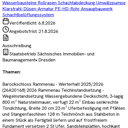
Wasserbausteine Rollrasen Schachtabdeckung Umwälzpumpe
Klarstrahl-Düsen-Armatur PE-HD-Rohr Ansaugbauwerk
Schachtbelüftungssystem
Veröffentlicht:
6.8.2026
Angebotsfrist:
21.8.2026
Ausschreibung
Staatsbetrieb Sächsisches Immobilien- und
Baumanagement
•
Dresden
Themen:
Barockschloss Rammenau - Werterhalt 2025/2026
(26A20168) 2026 Rammenau Teichinstandsetzung -
Wegeinstandsetzung Wassergebundene Deckschicht, 3-lagig
800 m² Natursteinmauer, verfugt 22 m² Einbau senkrechte
Tondichtung, Breite 20 cm 23 m³ Uferbefestigung mit Pfählen
und Stangenfaschinen 128 m Teichmönch aus Stahlbeton in
einem Stück als Fertigteil liefern und auf frostfreiem
Fundament versetzen 2 St Ufer, Sandsteinplatten, hochkant