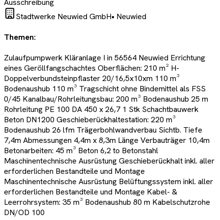
Ausschreibung
Stadtwerke Neuwied GmbH
•
Neuwied
Themen:
Zulaufpumpwerk Kläranlage I in 56564 Neuwied Errichtung
eines Geröllfangschachtes Oberflächen: 210 m² H-
Doppelverbundsteinpflaster 20/16,5x10xm 110 m³
Bodenaushub 110 m³ Tragschicht ohne Bindemittel als FSS
0/45 Kanalbau/Rohrleitungsbau: 200 m³ Bodenaushub 25 m
Rohrleitung PE 100 DA 450 x 26,7 1 Stk Schachtbauwerk
Beton DN1200 Geschieberückhaltestation: 220 m³
Bodenaushub 26 lfm Trägerbohlwandverbau Sichtb. Tiefe
7,4m Abmessungen 4,4m x 8,3m Länge Verbauträger 10,4m
Betonarbeiten: 45 m³ Beton 6,2 to Betonstahl
Maschinentechnische Ausrüstung Geschieberückhalt inkl. aller
erforderlichen Bestandteile und Montage
Maschinentechnische Ausrüstung Belüftungssystem inkl. aller
erforderlichen Bestandteile und Montage Kabel- &
Leerrohrsystem: 35 m³ Bodenaushub 80 m Kabelschutzrohe
DN/OD 100