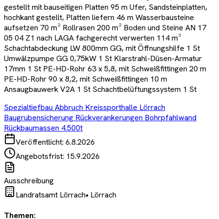
gestellt mit bauseitigen Platten 95 m Ufer, Sandsteinplatten,
hochkant gestellt, Platten liefern 46 m Wasserbausteine
aufsetzen 70 m² Rollrasen 200 m² Boden und Steine AN 17
05 04 Z1 nach LAGA fachgerecht verwerten 114 m³
Schachtabdeckung LW 800mm GG, mit Öffnungshilfe 1 St
Umwälzpumpe GG 0,75kW 1 St Klarstrahl-Düsen-Armatur
17mm 1 St PE-HD-Rohr 63 x 5,8, mit Schweißfittingen 20 m
PE-HD-Rohr 90 x 8,2, mit Schweißfittingen 10 m
Ansaugbauwerk V2A 1 St Schachtbelüftungssystem 1 St
Spezialtiefbau Abbruch Kreissporthalle Lörrach
Baugrubensicherung Rückverankerungen Bohrpfahlwand
Rückbaumassen 4.500t
Veröffentlicht:
6.8.2026
Angebotsfrist:
15.9.2026
Ausschreibung
Landratsamt Lörrach
•
Lörrach
Themen: