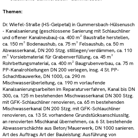
Themen:
Dr. Wiefel-Straße (HS-Gelpetal) in Gummersbach-Hülsenusch
- Kanalsanierung (geschlossene Sanierung mit Schlauchliner
und offener Kanalneubau)-ca. 400 m² Baustraße herstellen,
ca. 150 m³ Bodenaushub, ca. 75 m³ Felsaushub, ca. 50 m
Abwasserkanal, DN 200 Stzg. stilllegen/verdämmen, ca. 110
m³ Vorsiebmaterial für Grabenverfüllung, ca. 45 m³
Rohrbettungsmaterial, ca. 400 m² Baugrubenverbau, ca. 75 m
PP-Kanalrohleitungen DN 200 verlegen, insg. 4 St. PP-
Schachtbauwerke, DN 1000, ca. 290 m
Mischwasserüberleitung, ca. 190 m vorlaufende
Kanalsanierungsarbeiten im Reparaturverfahren, Kanal bis DN
300, ca. 125 m bestehenden Mischwasserkanal DN 300 Stzg.
mit GFK-Schlauchliner renovieren, ca. 65 m bestehenden
Mischwasserkanal DN 200 Stzg. mit GFK-Schlauchliner
renovieren, ca. 13 St. vorhandene Grundstücksanschlussltg.
an renovierten Mischkanal übernehmen, ca. 6 St. bestehende
Abwasserschächte aus Beton/Mauerwerk, DN 1000 sanieren.
Art des Auftrags Art der Bauleistung: Ausführung von