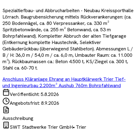
Spezialtiefbau- und Abbrucharbeiten - Neubau Kreissporthalle
Lörrach. Baugrubensicherung mittels Rückverankerungen: (ca.
250 Bodennägel, ca. 80 Verpressanker, ca. 330 m²
Spritzbetonwände, ca. 255 m² Betonwand, ca. 53 m
Bohrpfahlwand). Kompletter Abbruch der alten Tiefgarage
(Entkernung komplette Haustechnik, Selektiver
Gebäuderückbau (überwiegend Stahlbeton). Abmessungen L /
B / H: 36,0 m / 54,0 m / ca. 6,0 m, Umbauter Raum: ca. 11.000
m³). Rückbaumassen ca.: Beton 4.500 t, KS/Ziegel ca. 300 t,
Stahl ca. 60-70 t.
Anschluss Kläranlage Ehrang an Hauptklärwerk Trier Tief-
und Ingenieurbau 2.200m³ Aushub 760m Bohrpfahlwand
Veröffentlicht:
5.8.2026
Angebotsfrist:
8.9.2026
Ausschreibung
SWT Stadtwerke Trier GmbH
•
Trier