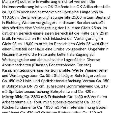
(Achse A') soll eine Erweiterung errichtet werden. Die
Hallenerweiterung ist von OK Gelände bis OK Attika ebenfalls
ca. 9,00 m hoch und erstreckt sich über eine Länge von ca.
118,50 m. Die Erweiterung ist ungefähr 25,00 m zum Bestand
in Richtung Westen vorgelagert. In diesem Bereich schließt
sich nördlich eine Verlängerung der Halle am Gleis 25 an. Im
östlichen Bereich eingleisigen Bereich ist die Halle ca. 9,25 m
breit. Im westlichen Bereich inklusive der Verlängerung im
Gleis 25 ca. 18,00 m breit. Im Bereich des Gleis 26 wird über
einen Großteil der Halle eine Grube vorgesehen. Ungefähr in
Hallenmitte wird die Halle unterkellert als Zugang zur
Wartungsgrube und als zusätzliche Lagerfläche. Diverse
Abbrucharbeiten (Pflaster, Fensterbänder, Tor etc.)
Kampfmittelsondierung für Bohrpfähle. Weiße Wanne Keller
und Wartungsgruben Ca. 55 t Stahlträger Bohrträgerverbau
Ca. 450 m2 Holz- und Spritzbetonausfachung Verbau Ca. 350
m Bohrpfähle DN 75 cm, aufgelöste Bohrpfahlwand Ca. 210
m2 Spritzbetonausfachung Bohrpfahlwand Ca. 420 m
Mikropfähle Ca. 3350 m3 Erdaushub Ca. 1450 m3 Verfüllen
Arbeitsräume Ca. 1500 m3 Sauberkeitsschicht Ca. 33 St.
Köcherfundamente Ca. 1830 m3 Perimeterdämmung Boden
und Wand Ca. 430 m3 Ortbeton Bodenplatten Ca. 120 m3